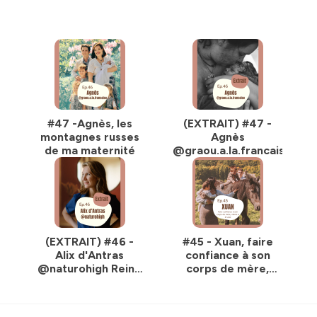
#47 -Agnès, les
(EXTRAIT) #47 -
montagnes russes
Agnès
de ma maternité
@graou.a.la.francaise
(EXTRAIT) #46 -
#45 - Xuan, faire
Alix d'Antras
confiance à son
@naturohigh Reine
corps de mère,
de mes hormones!
même à 21 ans!