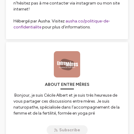
n'hésitez pas à me contacter via instagram ou mon site
internet!
Hébergé par Ausha. Visitez
ausha.co/politique-de-
confidentialite
pour plus d'informations.
ABOUT ENTRE MÈRES
Bonjour, je suis Cécile Albert et je suis très heureuse de
vous partager ces discussions
entre mères
. Je suis
naturopathe, spécialisée dans l’accompagnement de la
femme et de la fertilité, formée en yoga pré
et post natal.
On dit qu’il faut un village pour élever un enfant. Je crois
Subscribe
que si aujourd’hui beaucoup de femmes vivent la