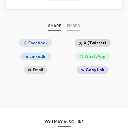
maternité comme un raz de marée qui submerge c’est
notamment parce que ce village a été remplacé par une
grande solitude. Dans ce podcast c’est un peu de ce
village qui se tisse, j’y reçois des femmes, des mères, qui
partagent leurs expériences et leurs parcours
SHARE
EMBED
pour une maternité plus apaisée, plus joyeuse, et moins
isolée !
Bonne écoute !
Facebook
X (Twitter)
Hébergé par Ausha. Visitez
ausha.co/politique-de-
confidentialite
pour plus d'informations.
LinkedIn
WhatsApp
Email
Copy link
YOU MAY ALSO LIKE