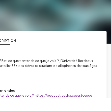
CRIPTION
 Est-ce que t'entends ce que je vois ?, l'Université Bordeaux
ataille
(33)
, des élèves et étudiant·e·s allophones de tous âges
en ondes :
tends ce que je vois ?
https://podcast.ausha.co/estceque
sar, Sandrine Adolf, Blandine Schmidt