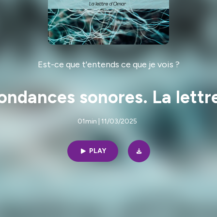
Est-ce que t'entends ce que je vois ?
ondances sonores. La lettr
01min | 11/03/2025
PLAY