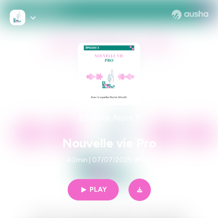
Et Nous Alors ?
Nouvelle vie Pro
40min | 07/07/2025
|
116
PLAY