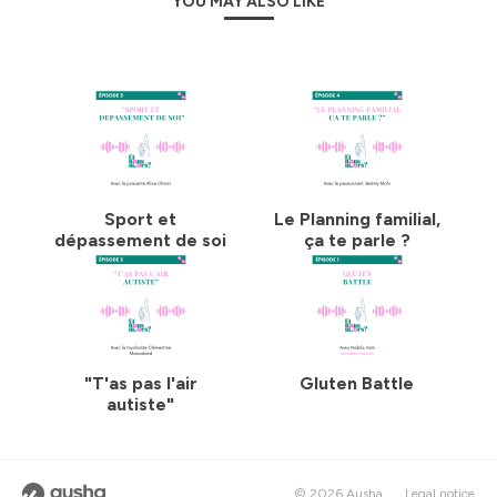
YOU MAY ALSO LIKE
Sport et
Le Planning familial,
dépassement de soi
ça te parle ?
"T'as pas l'air
Gluten Battle
autiste"
© 2026 Ausha
Legal notice