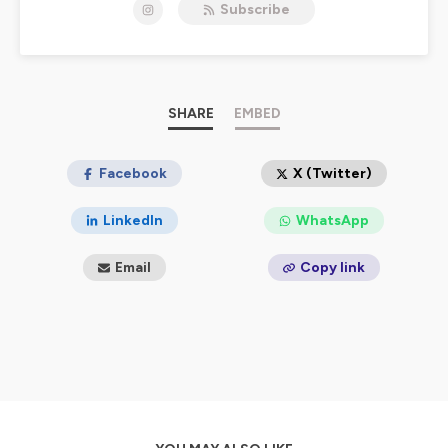
Subscribe
Ça vous est déjà arrivé de vous dire : Ah bon ça existe ?
ou de vous sentir seul en pensant que ça n’arrive qu’à
vous ?
Ici on déconstruit certains a priori, on partage nos
témoignages, nos expériences ou encore nos bons
plans !
SHARE
EMBED
On parlera à la fois de la santé, du handicap, des
relations sociales et tant d'autres sujets.
Facebook
X (Twitter)
Hébergé par Ausha. Visitez
ausha.co/politique-de-
confidentialite
pour plus d'informations.
LinkedIn
WhatsApp
Email
Copy link