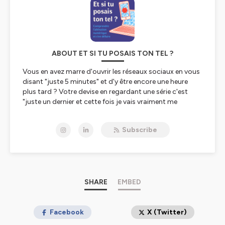
ABOUT ET SI TU POSAIS TON TEL ?
Vous en avez marre d'ouvrir les réseaux sociaux en vous
disant "juste 5 minutes" et d'y être encore une heure
plus tard ? Votre devise en regardant une série c'est
"juste un dernier et cette fois je vais vraiment me
coucher !" ? Vous êtes à deux doigts de la crise
cardiaque à chaque fois que vous mettez plus de
Subscribe
quelques seconde à trouver votre téléphone ? Vous êtes
hyperconnectés (et moi aussi). D'ailleurs, en janvier
2021, un Français passe en moyenne 5h37 par jour sur
Internet et 2h17 depuis un mobile* et ce n'est pas sans
raison. Des centaines d'ingénieurs et de captologues de
la Silicone Valley travaillent sans relâche pour vous
SHARE
EMBED
rendre toujours plus dépendant.
Avec
Et si tu posais ton tel
Facebook
on arrête de culpabiliser et
X (Twitter)
on prend les choses en main ! On cherche à comprendre