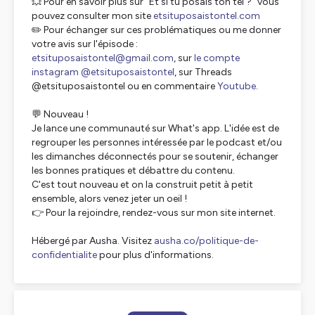
💥 Pour en savoir plus sur "Et si tu posais ton tel ?" vous
pouvez consulter mon site
etsituposaistontel.com
✏️ Pour échanger sur ces problématiques ou me donner
votre avis sur l'épisode :
etsituposaistontel@gmail.com
, sur
le compte
instagram @etsituposaistontel
, sur Threads
@etsituposaistontel ou en commentaire
Youtube
.
💬 Nouveau !
Je lance une communauté sur What's app. L'idée est de
regrouper les personnes intéressée par le podcast et/ou
les dimanches déconnectés pour se soutenir, échanger
les bonnes pratiques et débattre du contenu.
C'est tout nouveau et on la construit petit à petit
ensemble, alors venez jeter un oeil !
👉 Pour la rejoindre, rendez-vous sur mon site internet.
Hébergé par Ausha. Visitez
ausha.co/politique-de-
confidentialite
pour plus d'informations.