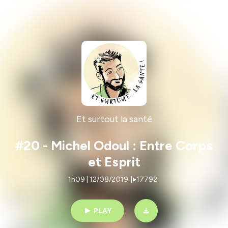
Et surtout la santé
#20 - Michel Odoul : Entre Corps
et Esprit
1h09 | 12/08/2019
|
17792
PLAY