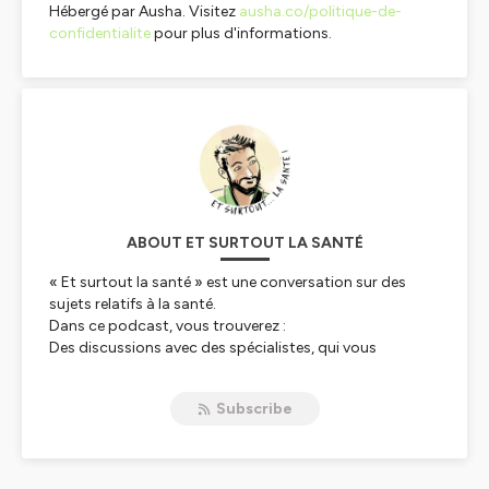
Hébergé par Ausha. Visitez
ausha.co/politique-de-
confidentialite
pour plus d'informations.
ABOUT ET SURTOUT LA SANTÉ
« Et surtout la santé » est une conversation sur des
sujets relatifs à la santé.
Dans ce podcast, vous trouverez :
Des discussions avec des spécialistes, qui vous
permettront de trouver des réponses à vos questions et
approfondir vos connaissances.
Subscribe
Des interviews inspirantes de sportifs de haut niveau,
durant lesquels je décortique leurs routines et leurs
parcours.
Des entretiens sans tabous avec certains de mes