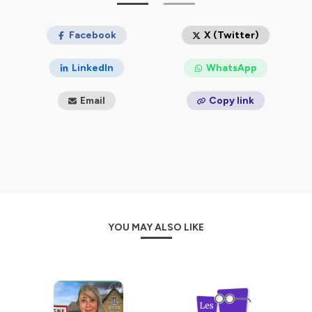
vous invitons à découvrir ces outils pédagogiques, afin
qu'ils deviennent les vôtres.
Facebook
X (Twitter)
Hébergé par Ausha. Visitez
ausha.co/politique-de-
confidentialite
pour plus d'informations.
LinkedIn
WhatsApp
Email
Copy link
YOU MAY ALSO LIKE