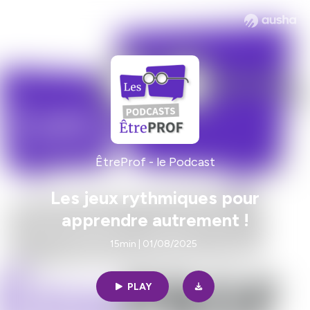
ÊtreProf - le Podcast
Les jeux rythmiques pour
apprendre autrement !
15min | 01/08/2025
PLAY