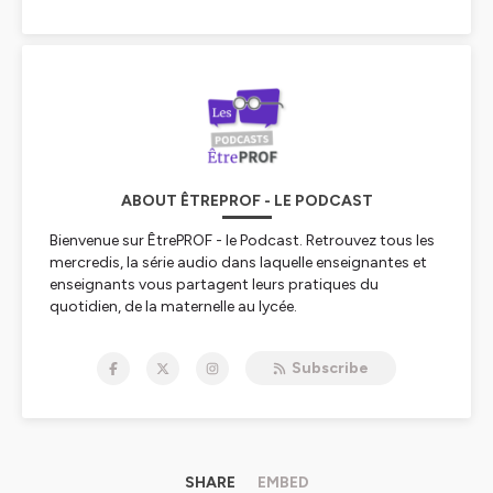
ABOUT ÊTREPROF - LE PODCAST
Bienvenue sur ÊtrePROF - le Podcast. Retrouvez tous les
mercredis, la série audio dans laquelle enseignantes et
enseignants vous partagent leurs pratiques du
quotidien, de la maternelle au lycée.
On a peu l'occasion d'être spectateur du quotidien
Subscribe
d'une classe, brut, sans fard, fait de perfections et
d'imperfections, de coups de génie et d'imprévus.
Parce qu'on pense que le réel des classes est le meilleur
terrain de réflexion et d'amélioration pour nos pratiques
d'enseignement, nous vous ouvrons leurs portes. Nous
SHARE
EMBED