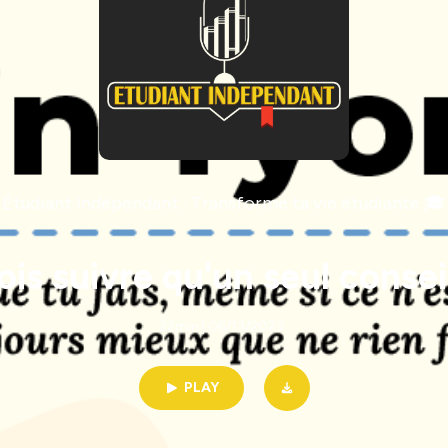
Étudiant Indépendant : Transforme ta vie étudiante 🎓
ois suivre qu'un seul conseil
22min | 06/13/2023
PLAY