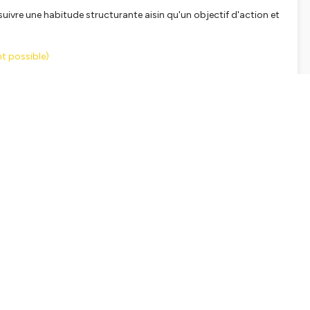
uivre une habitude structurante aisin qu'un objectif d'action et
t possible)
cace !
nne que tu veux être, en parlant de mes expériences étudiantes
otivation pour choisir qui tu veux être et peut-être même que tu
ommunications. Dans ce podcast je te donne les conseils, les
es mieux que les autres en travaillant jusqu’à deux fois moins.
productif et tu pourras même gagner du temps libre ! Le podcast
st de Robin