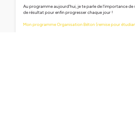
Au programme aujourd'hui, je te parle de l'importance de s
de résultat pour enfin progresser chaque jour !
Mon programme Organisation Béton (remise pour étudian
178. La méthode 3-2-1 pour une organisation simple & effi
La liste des livres que je te recommande de lire
Ce podcast a pour but de te permettre de devenir la perso
et en te conseillant. Tu réussiras à mettre en lumière ta m
découvriras la liberté de juste être toi-même.
Tu découvres mon podcast ? 😉
Salut à toi ! Je m'appelle Robin, je suis étudiant en téléc
méthodes, les astuces qui m’ont permis de réussir mes étud
En gagnant en efficacité dans ton travail, tu seras plus 
laisse place maintenant à un nouveau podcast :
Le podca
Musique : lukrembo - teapot 🎶