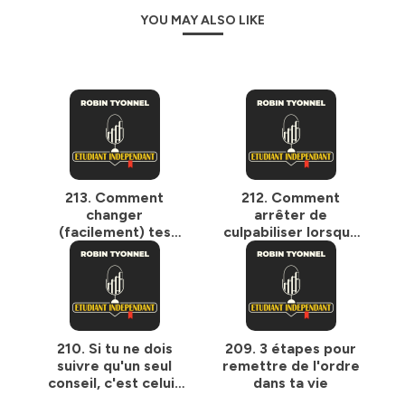
Mon Instagram
:
YOU MAY ALSO LIKE
https://www.instagram.com/robintyonnel/
📸
Hébergé par Ausha. Visitez
ausha.co/politique-de-
confidentialite
pour plus d'informations.
213. Comment
212. Comment
changer
arrêter de
(facilement) tes
culpabiliser lorsque
habitudes
l'on n'est pas à
100% ?
210. Si tu ne dois
209. 3 étapes pour
suivre qu'un seul
remettre de l'ordre
conseil, c'est celui-
dans ta vie
là