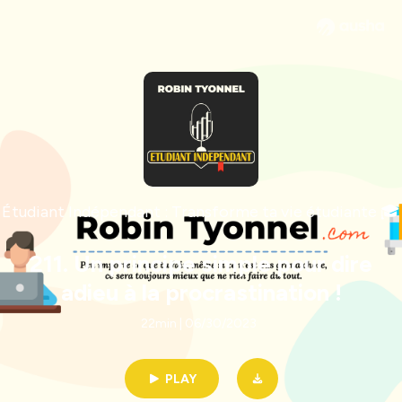
Étudiant Indépendant : Transforme ta vie étudiante 🎓
211. Un principe simple pour dire
adieu à la procrastination !
22min | 06/30/2023
PLAY