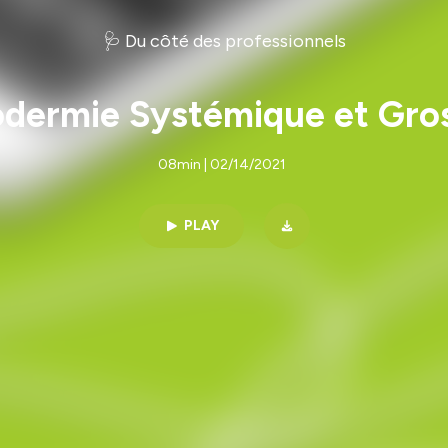
🩺 Du côté des professionnels
odermie Systémique et Gro
08min | 02/14/2021
PLAY