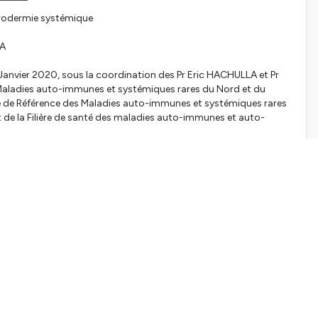
érodermie systémique
LA
Janvier 2020, sous la coordination des Pr Eric HACHULLA et Pr
Maladies auto-immunes et systémiques rares du Nord et du
e de Référence des Maladies auto-immunes et systémiques rares
e la Filière de santé des maladies auto-immunes et auto-
tialite
pour plus d'informations.
SHARE
EMBED
Facebook
X (Twitter)
LinkedIn