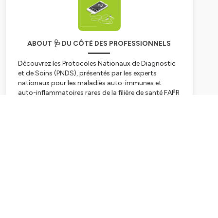
ABOUT 🩺 DU CÔTÉ DES PROFESSIONNELS
Découvrez les Protocoles Nationaux de Diagnostic
et de Soins (PNDS), présentés par les experts
nationaux pour les maladies auto-immunes et
auto-inflammatoires rares de la filière de santé FAI²R
(www.fai2r.org).
Subscribe
Hébergé par Ausha. Visitez
ausha.co/politique-de-
confidentialite
pour plus d'informations.