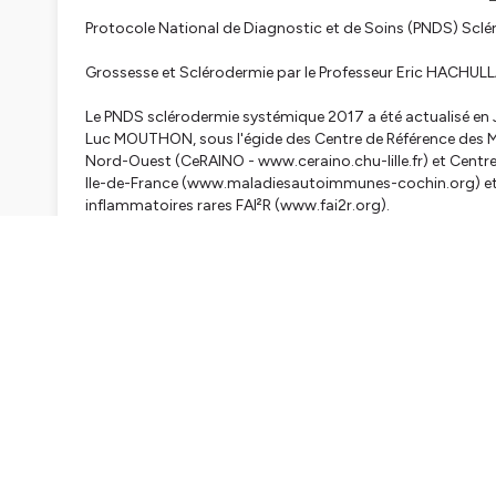
Protocole National de Diagnostic et de Soins (PNDS) Scl
Grossesse et Sclérodermie par le Professeur Eric HACHUL
Le PNDS sclérodermie systémique 2017 a été actualisé en 
Luc MOUTHON, sous l'égide des Centre de Référence des 
Nord-Ouest (CeRAINO - www.ceraino.chu-lille.fr) et Centr
Ile-de-France (www.maladiesautoimmunes-cochin.org) et d
inflammatoires rares FAI²R (www.fai2r.org).
En savoir plus : https://www.fai2r.org/pnds/sclerodermie
Hébergé par Ausha. Visitez
ausha.co/politique-de-confiden