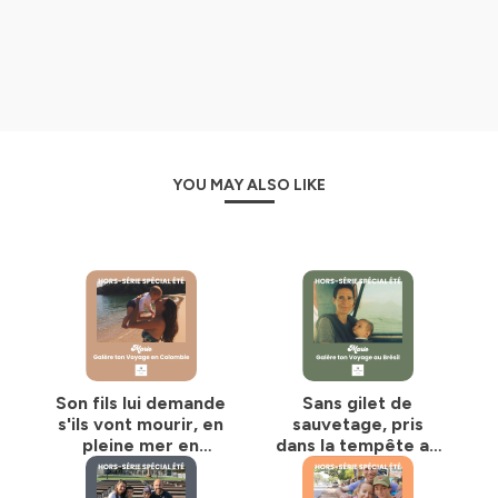
partir en voyage avec vos enfants.
3️⃣
Pour découvrir
des astuces et des conseils pour
faciliter votre voyage.
4️⃣
Pour vous connecter
avec d'autres familles
voyageuses et partager vos expériences.
N'attendez plus pour rejoindre notre communauté de
voyageurs et partir à l'aventure avec nous !
YOU MAY ALSO LIKE
#podcastfamille #vacancesenfamille #voyageenfamille
#podcastvoyage #destinationsfamiliales
#récitsdevoyages #familles #souvenirsdevoyage
#tourdumondeenfamille #guidepratiquevoyage
Hébergé par Ausha. Visitez
ausha.co/politique-de-
confidentialite
pour plus d'informations.
Son fils lui demande
Sans gilet de
s'ils vont mourir, en
sauvetage, pris
pleine mer en
dans la tempête au
Colombie [GTV
large du Brésil [GTV
spécial été 🌊]
spécial été 🌊]