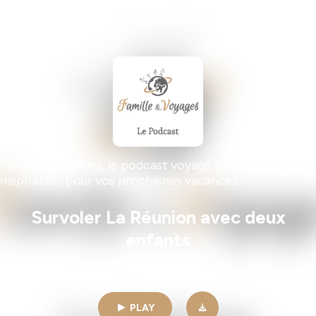
Famille & Voyages, le podcast voyage en famille,
inspiration pour vos prochaines vacances
Survoler La Réunion avec deux
enfants
05min | 05/13/2026
PLAY