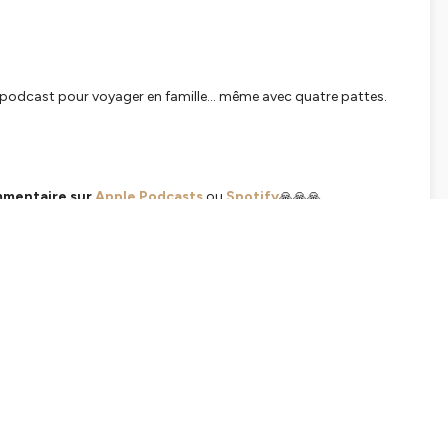
e podcast pour voyager en famille… même avec quatre pattes.
mentaire sur
Apple Podcasts
ou
Spotify
🙏🙏🙏
Apple Podcasts
Spotify
ou sur une plateforme d'écoute pour ne
ram
!
tente
? Contactez-moi à
stephanie@familleetvoyages.com
odcasts, Spotify, YouTube, Deezer... et Famille & Voyages, le
 qui n'osent pas que le voyage en famille, c'est vraiment trop
etrotteuse et créatrice de Famille & Voyages, le blog et le