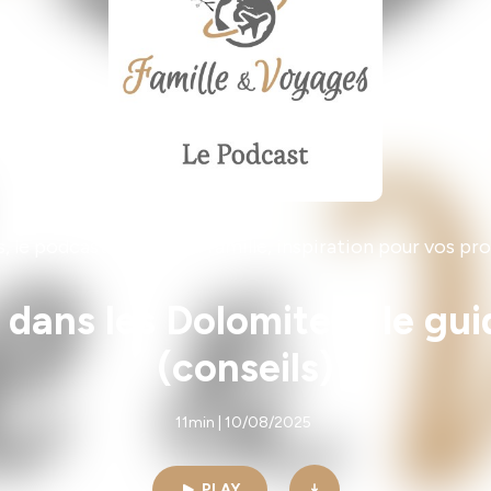
, le podcast voyage en famille, inspiration pour vos p
dans les Dolomites : le gui
(conseils)
11min | 10/08/2025
PLAY