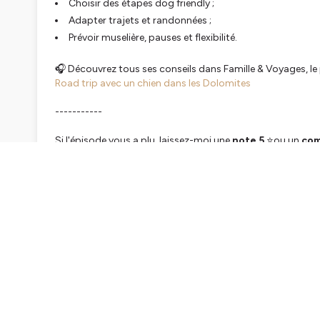
Choisir des étapes dog friendly ;
Adapter trajets et randonnées ;
Prévoir muselière, pauses et flexibilité.
🎧 Découvrez tous ses conseils dans
Famille & Voyages
, l
Road trip avec un chien dans les Dolomites
-----------
Si l'épisode vous a plu, laissez-moi une
note 5
⭐️ou un
com
Abonnez-vous à ma
newsletter
pour aller plus loin ou sur
louper aucun épisode.
Vous pouvez aussi me retrouver sur
le blog
ou sur
Instag
🔥 Une collaboration avec mon podcast voyage vous 
➡️ Retrouvez un nouvel épisode chaque semaine sur Apple P
podcast qui inspire les parents voyageurs et montre à ceux
cool !
👋 Je suis Stéphanie Cordier, maman de 2 grands ados, glob