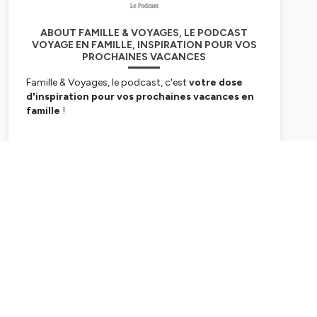
ABOUT FAMILLE & VOYAGES, LE PODCAST
VOYAGE EN FAMILLE, INSPIRATION POUR VOS
PROCHAINES VACANCES
Famille & Voyages, le podcast, c'est
votre dose
d'inspiration pour vos prochaines vacances en
famille
!
Dans chaque épisode, je vous propose :
✅
Des récits de voyages
de familles qui ont osé
Subscribe
l'aventure, que ce soit à pied 🦶, à vélo 🚲, en voiture
🚘, en bateau ⛵️ ou même lors d'un tour du monde
en famille 🌍.
✅
Des conseils pratiques
pour organiser votre
voyage : itinéraires, activités, budgets, etc.
✅
Des idées d'activités
avec les enfants pendant
le voyage.
✅
Des interviews
de parents voyageurs, d'experts
du voyage en famille et d'autres invités
passionnants.