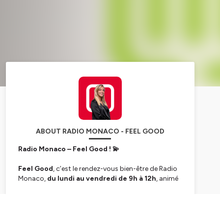
ABOUT RADIO MONACO - FEEL GOOD
Radio Monaco – Feel Good ! 💫
Feel Good
, c’est le rendez-vous bien-être de Radio
Monaco,
du lundi au vendredi de 9h à 12h
, animé
par
Giulia Testaverde
. Une émission positive et
inspirante, rythmée toutes les 15 minutes par des
Subscribe
focus sur des initiatives éco-responsables, green et
innovantes, ainsi que sur celles et ceux qui font du