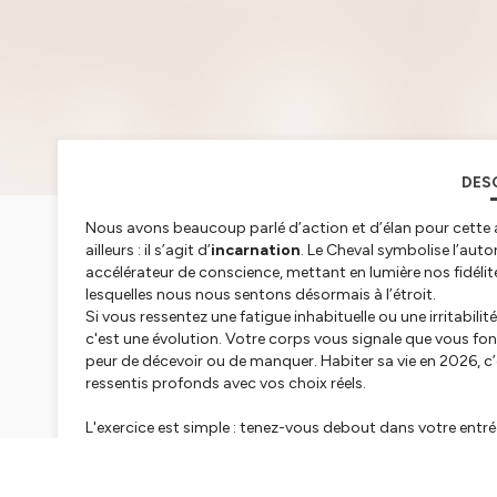
DES
Nous avons beaucoup parlé d’action et d’élan pour cette a
ailleurs : il s’agit d’
incarnation
. Le Cheval symbolise l’auto
accélérateur de conscience, mettant en lumière nos fidéli
lesquelles nous nous sentons désormais à l’étroit.
Si vous ressentez une fatigue inhabituelle ou une irritabilité
c'est une évolution. Votre corps vous signale que vous fonc
peur de décevoir ou de manquer. Habiter sa vie en 2026, c’
ressentis profonds avec vos choix réels.
L'exercice est simple : tenez-vous debout dans votre entré
limites passées ou selon la personne que vous devenez. Écou
encore aux commandes. S'il s'ouvre, vous habitez enfin votr
simplement plus d’authenticité.