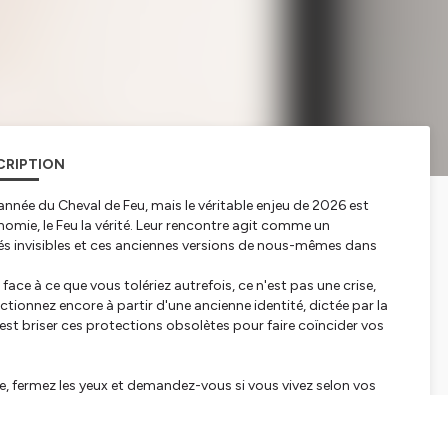
CRIPTION
nnée du Cheval de Feu, mais le véritable enjeu de 2026 est
nomie, le Feu la vérité. Leur rencontre agit comme un
tés invisibles et ces anciennes versions de nous-mêmes dans
 face à ce que vous tolériez autrefois, ce n'est pas une crise,
tionnez encore à partir d'une ancienne identité, dictée par la
est briser ces protections obsolètes pour faire coïncider vos
e, fermez les yeux et demandez-vous si vous vivez selon vos
tez votre corps : s'il se serre, une ancienne version de vous est
e vie. 2026 ne réclame pas plus d’efforts, elle exige