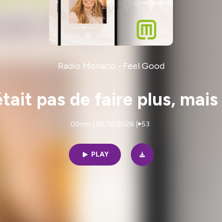
Radio Monaco - Feel Good
'était pas de faire plus, mai
02min | 05/18/2026
|
53
PLAY