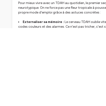
Pour mieux vivre avec un TDAH au quotidien, le premier s
neurotypique. On ne force pas une fleur tropicale à pousse
propre mode d'emploi grâce à des astuces concrètes :
Externaliser sa mémoire :
Le cerveau TDAH oublie vite 
codes couleurs et des alarmes. Ce n'est pas tricher, c'est
voir.
Découper les objectifs :
Face à une montagne, ce cer
décourageant « ranger la maison » par « ranger une pièce
Séquencer le temps :
Utilisez un minuteur avec la m
pause complète) dans un environnement épuré de toute di
Au-delà de la logistique, l'impact émotionnel est majeur.
tu es trop dispersée », l'estime de soi s'effrite. Il est urg
douceur. Le TDAH cache de formidables superpouvoirs : une 
capacité d'hyperfocus phénoménale sur les sujets passion
de la compréhension.
🎧
Radio Monaco Feel Good
🧠 Développement personnel | Neurosciences | Bien-être
📅 Du lundi au vendredi | 9h – 12h
🎙️
Écoutez nos podcasts