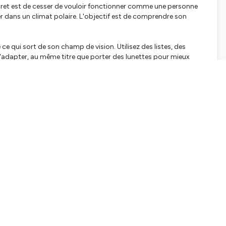
ecret est de cesser de vouloir fonctionner comme une personne
r dans un climat polaire. L'objectif est de comprendre son
ce qui sort de son champ de vision. Utilisez des listes, des
 s'adapter, au même titre que porter des lunettes pour mieux
veau procrastine par épuisement anticipé. Remplacez le
 pendant 10 minutes ».
éthode Pomodoro (25 minutes de focus intense, 5 minutes de
straction.
 À force d'entendre des remarques comme « fais un effort » ou «
ent de troquer son dialogue intérieur de bourreau contre de la
intuition hors pair, une pensée latérale ultra-créative et une
nants. Ne cherchez plus la perfection, offrez-vous simplement