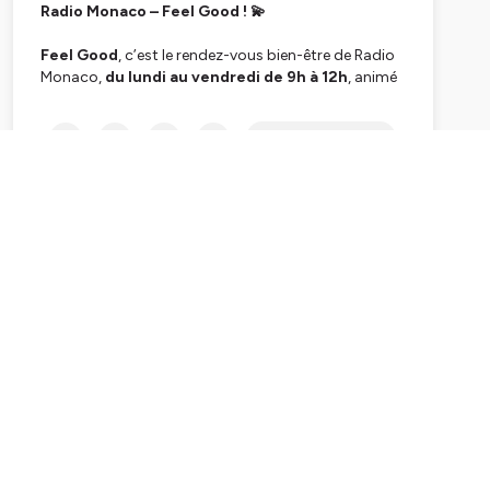
Radio Monaco – Feel Good ! 💫
Feel Good
, c’est le rendez-vous bien-être de Radio
Monaco,
du lundi au vendredi de 9h à 12h
, animé
par
Giulia Testaverde
. Une émission positive et
inspirante, rythmée toutes les 15 minutes par des
Subscribe
focus sur des initiatives éco-responsables, green et
innovantes, ainsi que sur celles et ceux qui font du
bien-être leur mission : préserver la planète, nourrir la
créativité et accompagner l’humain dans son
évolution.
Le
développement personnel
est au cœur de Feel
Good. Chaque jour, des experts partagent leurs
clés, leurs outils et leurs éclairages pour vous aider à
mieux vous comprendre, à vous aligner et à avancer
avec plus de sérénité.
📱
Lundi
: préparation mentale avec
Nina Thisse
,
préparatrice mentale, et
Prescillia Karoutchi
,
thérapeute de l’être et de l’habitat.