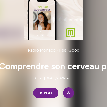
Radio Monaco - Feel Good
 Comprendre son cerveau p
03min | 06/05/2026
|
65
PLAY