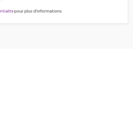
tialite
pour plus d'informations.
SHARE
EMBED
Facebook
X (Twitter)
LinkedIn
WhatsApp
Email
Copy link