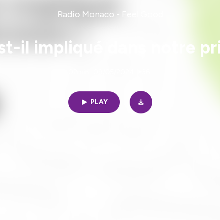
Radio Monaco - Feel Good
t-il impliqué dans notre pr
02min | 09/05/2024
|
36
PLAY