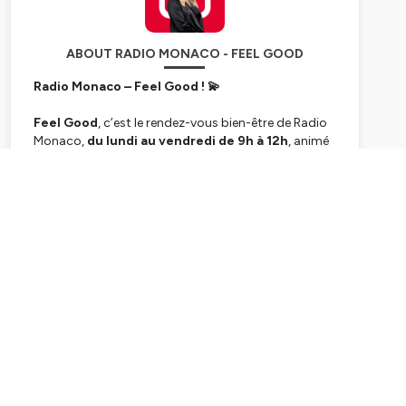
ABOUT RADIO MONACO - FEEL GOOD
Radio Monaco – Feel Good ! 💫
Feel Good
, c’est le rendez-vous bien-être de Radio
Monaco,
du lundi au vendredi de 9h à 12h
, animé
par
Giulia Testaverde
. Une émission positive et
inspirante, rythmée toutes les 15 minutes par des
Subscribe
focus sur des initiatives éco-responsables, green et
innovantes, ainsi que sur celles et ceux qui font du
bien-être leur mission : préserver la planète, nourrir la
créativité et accompagner l’humain dans son
évolution.
Le
développement personnel
est au cœur de Feel
Good. Chaque jour, des experts partagent leurs
clés, leurs outils et leurs éclairages pour vous aider à
mieux vous comprendre, à vous aligner et à avancer
avec plus de sérénité.