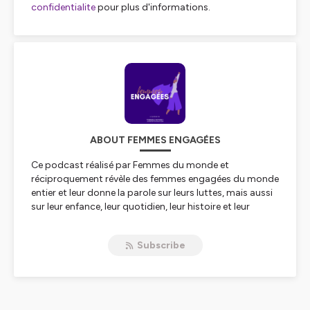
confidentialite
pour plus d'informations.
ABOUT FEMMES ENGAGÉES
Ce podcast réalisé par Femmes du monde et
réciproquement révèle des femmes engagées du monde
entier et leur donne la parole sur leurs luttes, mais aussi
sur leur enfance, leur quotidien, leur histoire et leur
parcours. Entre interview et portrait intimiste, vous
découvrirez des femmes à la fois ordinaires et
Subscribe
extraordinaires dans une conversation avec Jocelyne
Adriant Mebtoul, féministe et experte des droits des
femmes à l'international.
Hébergé par Ausha. Visitez
ausha.co/politique-de-