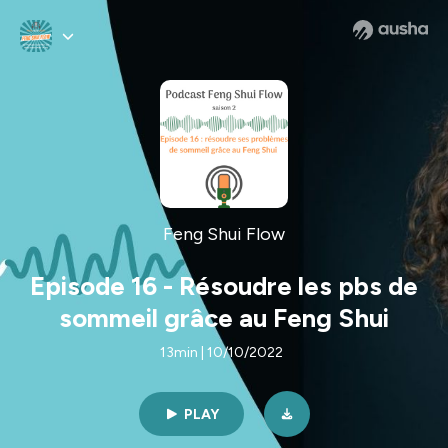
Feng Shui Flow
Episode 16 - Résoudre les pbs de
sommeil grâce au Feng Shui
13min | 10/10/2022
PLAY