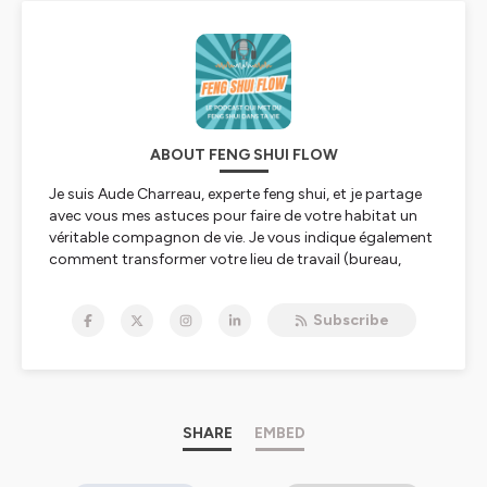
ABOUT FENG SHUI FLOW
Je suis Aude Charreau, experte feng shui, et je partage
avec vous mes astuces pour faire de votre habitat un
véritable compagnon de vie. Je vous indique également
comment transformer votre lieu de travail (bureau,
open space, boutique, cabinet de thérapeute,
magasin...) en vecteur de réussite et de succès.
Subscribe
Chaque semaine, dans un épisode d'environ 15 minutes,
venez découvrir comment devenir prospère, trouver
l'amour, améliorer votre santé, booster votre chiffre
d'affaire... bref, profiter de tous vos potentiels et de
chaque opportunité, grâce à des principes feng shui
SHARE
EMBED
simples appliqués à votre maison et à votre bureau.