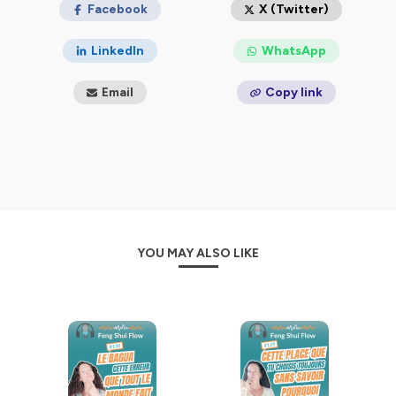
⭐️ Suis le Feng Shui Flow, le podcast qui met du Feng
Facebook
X (Twitter)
Shui dans ta vie ! ⭐️
LinkedIn
WhatsApp
--------------
➡️. Plein d'infos sur mon site :
https://fengshui-expert.fr/
Email
Copy link
Mes réseaux sociaux :
https://www.instagram.com/audaladeco/
https://www.facebook.com/audaladeco/
https://www.pinterest.com/audaladeco/
Hébergé par Ausha. Visitez
ausha.co/politique-de-
confidentialite
pour plus d'informations.
YOU MAY ALSO LIKE