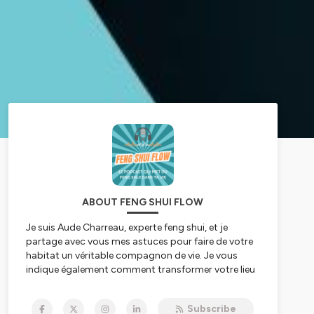
ABOUT FENG SHUI FLOW
Je suis Aude Charreau, experte feng shui, et je
partage avec vous mes astuces pour faire de votre
habitat un véritable compagnon de vie. Je vous
indique également comment transformer votre lieu
de travail (bureau, open space, boutique, cabinet de
thérapeute, magasin...) en vecteur de réussite et de
Subscribe
succès.