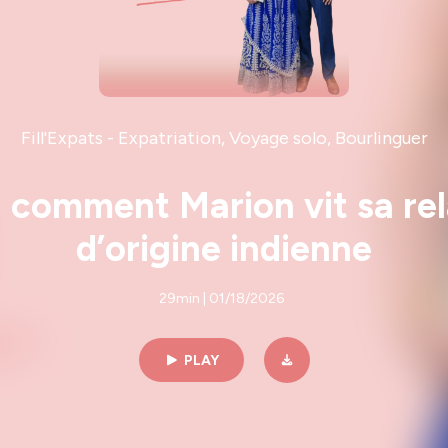
Fill'Expats - Expatriation, Voyage solo, Bourlinguer
: comment Marion vit sa re
d’origine indienne
29min | 01/18/2026
PLAY