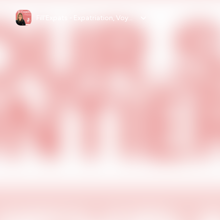
Fill'Expats - Expatriation, Voyage solo, Bourlinguer