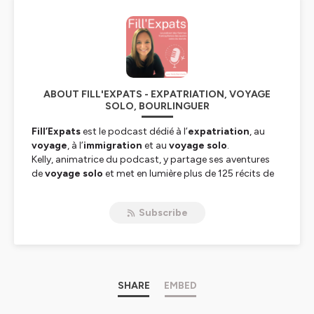
ABOUT FILL'EXPATS - EXPATRIATION, VOYAGE
SOLO, BOURLINGUER
Fill’Expats
est le podcast dédié à l’
expatriation
, au
voyage
, à l’
immigration
et au
voyage solo
.
Kelly, animatrice du podcast, y partage ses aventures
de
voyage solo
et met en lumière plus de 125 récits de
femmes qui ont choisi de
bourlinguer
et de vivre à
l’étranger.
Subscribe
PVT, contrats locaux, contrats expat, digital
nomadisme, installation, choc culturel : chaque épisode
raconte des histoires de vraies vies.
Si tu rêves de t'évader, de partir, de t’expatrier ou
d’explorer le monde autrement, ce podcast est fait
SHARE
EMBED
pour toi.