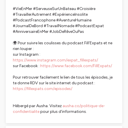
#VieEnMer #ServeuseSurUnBateau #Croisière
#TravaillerAutrement #ExpérienceInsolite
#PodcastFrancophone #AventureHumaine
#JournalDeBord #TravailNomade #PodcastExpat
#AnniversaireEnMer #JobDeRêveOuPas
🌍 Pour suivre les coulisses du podcast Fill’Expats et ne
rien louper :
sur Instagram :
https://www.instagram.com/expat_fillexpats/
sur Facebook :
https://www.facebook.com/FillExpats/
Pour retrouver facilement le lien de tous les épisodes, je
te donne RDV sur le site internet du podcast :
https://fillexpats.com/episodes/
Hébergé par Ausha. Visitez
ausha.co/politique-de-
confidentialite
pour plus d'informations.