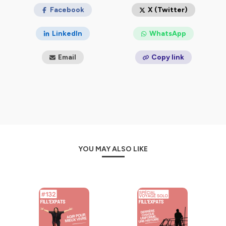
👉
Les coulisses du podcast sur Instagram :
Facebook
X (Twitter)
@expat_fillexpats
LinkedIn
WhatsApp
Hébergé par Ausha. Visitez
ausha.co/politique-de-
confidentialite
pour plus d'informations.
Email
Copy link
YOU MAY ALSO LIKE