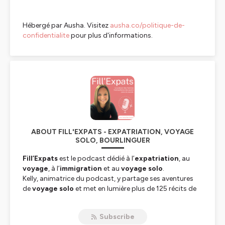
Hébergé par Ausha. Visitez
ausha.co/politique-de-
confidentialite
pour plus d'informations.
ABOUT FILL'EXPATS - EXPATRIATION, VOYAGE
SOLO, BOURLINGUER
Fill’Expats
est le podcast dédié à l’
expatriation
, au
voyage
, à l’
immigration
et au
voyage solo
.
Kelly, animatrice du podcast, y partage ses aventures
de
voyage solo
et met en lumière plus de 125 récits de
femmes qui ont choisi de
bourlinguer
et de vivre à
l’étranger.
Subscribe
PVT, contrats locaux, contrats expat, digital