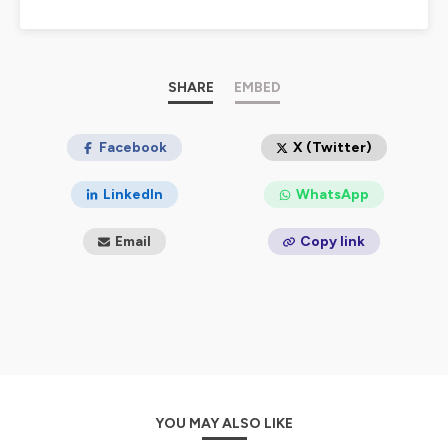
nomadisme, installation, choc culturel : chaque épisode
raconte des histoires de vraies vies.
Si tu rêves de t'évader, de partir, de t’expatrier ou
d’explorer le monde autrement, ce podcast est fait
SHARE
EMBED
pour toi.
👉
Les coulisses du podcast sur Instagram :
Facebook
X (Twitter)
@expat_fillexpats
LinkedIn
WhatsApp
Hébergé par Ausha. Visitez
ausha.co/politique-de-
confidentialite
pour plus d'informations.
Email
Copy link
YOU MAY ALSO LIKE