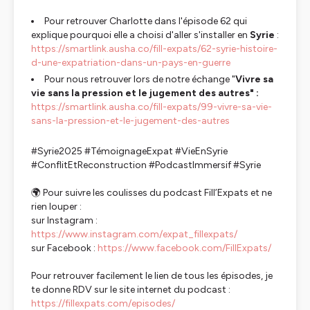
Pour retrouver Charlotte dans l'épisode 62 qui
explique pourquoi elle a choisi d'aller s'installer en
Syrie
:
https://smartlink.ausha.co/fill-expats/62-syrie-histoire-
d-une-expatriation-dans-un-pays-en-guerre
Pour nous retrouver lors de notre échange "
Vivre sa
vie sans la pression et le jugement des autres" :
https://smartlink.ausha.co/fill-expats/99-vivre-sa-vie-
sans-la-pression-et-le-jugement-des-autres
#Syrie2025 #TémoignageExpat #VieEnSyrie
#ConflitEtReconstruction #PodcastImmersif #Syrie
🌍 Pour suivre les coulisses du podcast Fill’Expats et ne
rien louper :
sur Instagram :
https://www.instagram.com/expat_fillexpats/
sur Facebook :
https://www.facebook.com/FillExpats/
Pour retrouver facilement le lien de tous les épisodes, je
te donne RDV sur le site internet du podcast :
https://fillexpats.com/episodes/