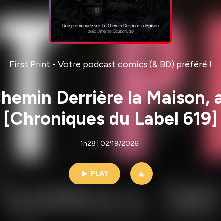
First Print - Votre podcast comics (& BD) préféré !
hemin Derrière la Maison, 
[Chroniques du Label 619]
1h28 | 02/19/2026
PLAY