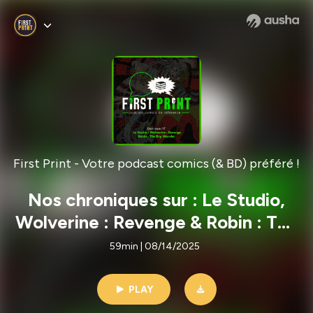
First Print - Votre podcast comics (& BD) préféré !
Nos chroniques sur : Le Studio,
Wolverine : Revenge & Robin : The
Boy Wonder ! [Back Issues VF]
59min | 08/14/2025
PLAY