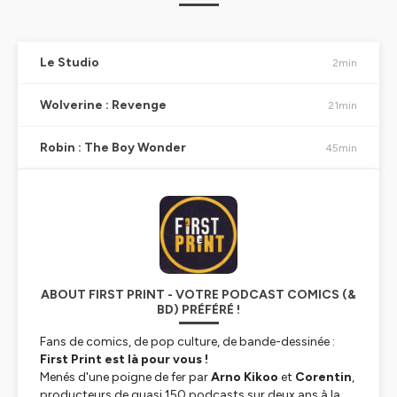
Le Studio
2min
Wolverine : Revenge
21min
Robin : The Boy Wonder
45min
ABOUT FIRST PRINT - VOTRE PODCAST COMICS (&
BD) PRÉFÉRÉ !
Fans de comics, de pop culture, de bande-dessinée :
First Print est là pour vous !
Menés d'une poigne de fer par
Arno Kikoo
et
Corentin
,
producteurs de quasi 150 podcasts sur deux ans à la