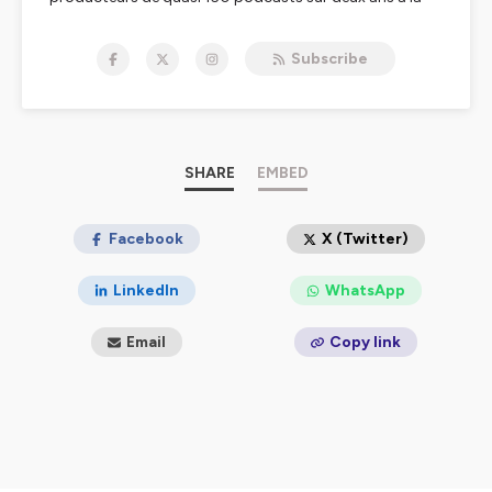
tête du site
Comicsblog.fr
,
First Print
est là pour
perpétuer ce qui a fait la force du duo, tout en
Subscribe
élargissant les horizons. Un seul mot d'ordre :
vous
fournir des émissions de qualité, aussi
enrichissantes que divertissantes.
Bien décidé à vous faire vivre la
culture comics
📚 sous
de multiples angles, vous trouverez avec
SHARE
EMBED
First Print
:
Des rendez-vous régulier pour suivre l'actualité et la
décortiquer
Facebook
X (Twitter)
Des émissions pour parler des sorties VO/VF
récentes
LinkedIn
WhatsApp
Mais également des émissions ponctuelles
Des discussions avec celles et ceux qui font vivre la
culture comics en France et ailleurs (le format
Email
Copy link
SuperFriends
)
Des mini-séries thématiques
Et aussi le podcast
THE PULSE
, dédié au journalisme
culturel !
Que vous soyez initiés aux comics ou débutants, nous