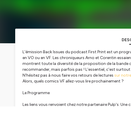
DES
L'émission Back Issues du podcast First Print est un pro
en VO ou en VF. Les chroniqueurs Arno et Corentin essaient à 
montrent toute la diversité de la proposition de la bande
recommander, mais parfois pas ! L'essentiel, c'est surtout 
N'hésitez pas à nous faire vos retours de lectures
sur notr
Alors, quels comics VF allez-vous lire prochainement ?
Le Programme
Les liens vous renvoient chez notre partenaire Pulp's. Un
indépendant, et nous filera aussi un petit coup de pouce !
Freddie l'Arrangeur
- 01:44
Absolute Green Lantern Tome 1
- 21:30
Immortal Thor Tome 1
- 43:10