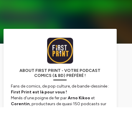
ABOUT FIRST PRINT - VOTRE PODCAST
COMICS (& BD) PRÉFÉRÉ !
Fans de comics, de pop culture, de bande-dessinée :
First Print est là pour vous !
Menés d'une poigne de fer par
Arno Kikoo
et
Corentin
, producteurs de quasi 150 podcasts sur
deux ans à la tête du site
Comicsblog.fr
,
First
Print
est là pour perpétuer ce qui a fait la force du
Subscribe
duo, tout en élargissant les horizons. Un seul mot
d'ordre :
vous fournir des émissions de qualité,