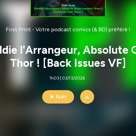
First Print - Votre podcast comics (& BD) préféré !
ddie l'Arrangeur, Absolute
Thor ! [Back Issues VF]
1h03 | 03/13/2026
PLAY