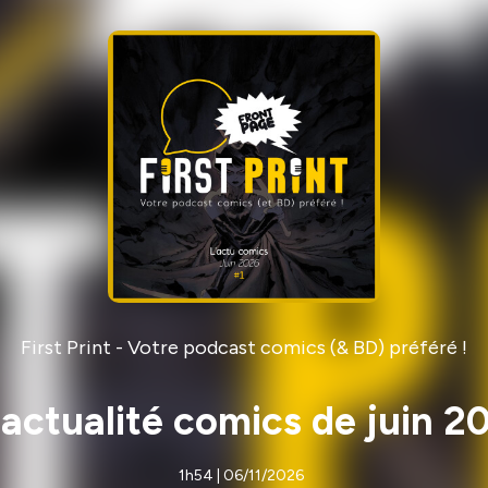
First Print - Votre podcast comics (& BD) préféré !
'actualité comics de juin 20
1h54 | 06/11/2026