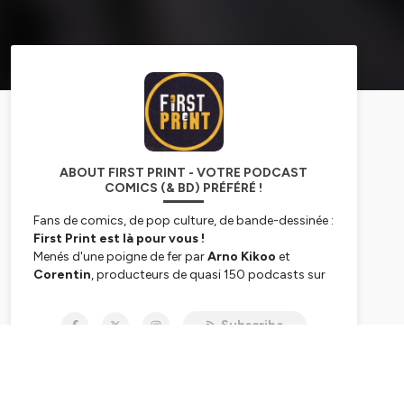
ABOUT FIRST PRINT - VOTRE PODCAST
COMICS (& BD) PRÉFÉRÉ !
Fans de comics, de pop culture, de bande-dessinée :
First Print est là pour vous !
Menés d'une poigne de fer par
Arno Kikoo
et
Corentin
, producteurs de quasi 150 podcasts sur
deux ans à la tête du site
Comicsblog.fr
,
First
Print
est là pour perpétuer ce qui a fait la force du
Subscribe
duo, tout en élargissant les horizons. Un seul mot
d'ordre :
vous fournir des émissions de qualité,
aussi enrichissantes que divertissantes.
Bien décidé à vous faire vivre la
culture comics
📚