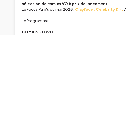
sélection de comics VO à prix de lancement !
Le Focus Pulp's de mai 2026 :
Clayface : Celebrity Dirt
/
Le Programme
COMICS
- 03:20
Il y a des
planches de André Lima Araujo chez Ache
Une ultime campagne
pour Love & Rockets chez Ko
Sébastien Gnaedig est le nouveau directeur édito
Vampirella et Witchblade se font un double cros
Hammerfist, nouvelle création de Rick Remender 
Gastronomique : horreur et érotisme en France c
The Last Driver arrive aussi chez Image Comics en
Mary Jane fête ses 60 ans avec un one-shot !
Kevin Smith rempile chez Marvel avec Spider-Man/H
Marvel annonce Midnight : un vertigo-absolute like
Kingdom of Zod, le prochain Super-crossover à ven
TV
- 1:05:00
My Adventures with Superman renouvelée pour u