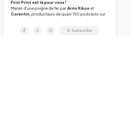
First Print est là pour vous !
Menés d'une poigne de fer par
Arno Kikoo
et
Corentin
, producteurs de quasi 150 podcasts sur
deux ans à la tête du site
Comicsblog.fr
,
First
Print
est là pour perpétuer ce qui a fait la force du
Subscribe
duo, tout en élargissant les horizons. Un seul mot
d'ordre :
vous fournir des émissions de qualité,
aussi enrichissantes que divertissantes.
Bien décidé à vous faire vivre la
culture comics
📚
sous de multiples angles, vous trouverez avec
First
Print
:
Des rendez-vous régulier pour suivre l'actualité et
la décortiquer
Des émissions pour parler des sorties VO/VF
récentes
Mais également des émissions ponctuelles
Des discussions avec celles et ceux qui font vivre
la culture comics en France et ailleurs (le format
SuperFriends
)
Des mini-séries thématiques