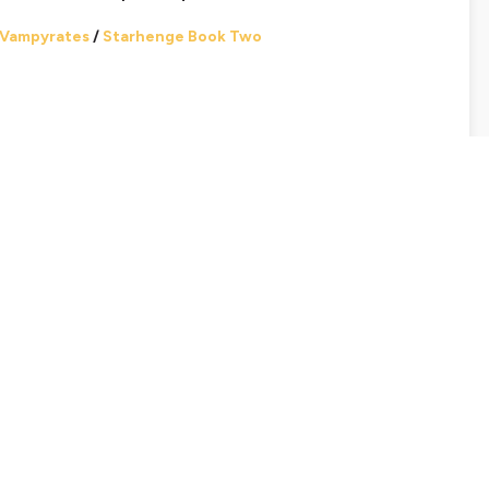
Vampyrates
/
Starhenge Book Two
tez de l’Art Bordeaux
!
mics Initiative
’ de Delcourt
sover chez Dynamite et Top Cow
et Steve Epting
hez Boom! Studios
 août 2026
ulk : Fire and Brimstone
 ?
ir chez DC ?
ne S3