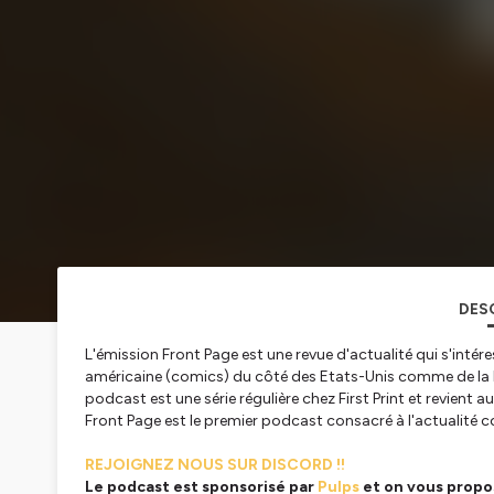
DES
L'émission Front Page est une revue d'actualité qui s'inté
américaine (comics) du côté des Etats-Unis comme de la 
podcast est une série régulière chez First Print et revient
Front Page est le premier podcast consacré à l'actualité
REJOIGNEZ NOUS SUR DISCORD !!
Le podcast est sponsorisé par
Pulps
et on vous propo