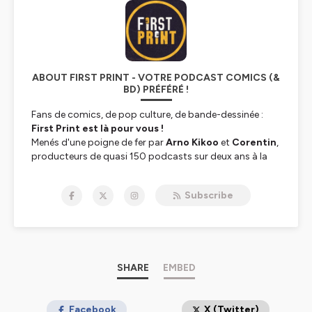
ABOUT FIRST PRINT - VOTRE PODCAST COMICS (&
BD) PRÉFÉRÉ !
Fans de comics, de pop culture, de bande-dessinée :
First Print est là pour vous !
Menés d'une poigne de fer par
Arno Kikoo
et
Corentin
,
producteurs de quasi 150 podcasts sur deux ans à la
tête du site
Comicsblog.fr
,
First Print
est là pour
perpétuer ce qui a fait la force du duo, tout en
Subscribe
élargissant les horizons. Un seul mot d'ordre :
vous
fournir des émissions de qualité, aussi
enrichissantes que divertissantes.
Bien décidé à vous faire vivre la
culture comics
📚 sous
de multiples angles, vous trouverez avec
SHARE
EMBED
First Print
:
Des rendez-vous régulier pour suivre l'actualité et la
décortiquer
Facebook
X (Twitter)