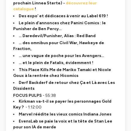
prochain Linnea Sterte) -
découvrez leur
catalogue
!
Des expo’ et dédicaces à venir au Label 619 !
Le plein d’annonces chez Panini Comics : le
Punisher de Ben Percy…
… Daredevil/Punisher, Alias : Red Band
… des omnibus pour Civil War, Hawkeye de
Fraction,
… une vague de poche pour les Avengers…
… et le plein de Fatalis, évidemment !
This Place Kills Me de Mariko Tamaki et Nicole
Goux à la rentrée chez Hicomics
Derf Backderf de retour chez Ça et Là avec Les
Dissidents
FOCUS PULPS
- 55:38
Kirkman va-t-il se payer les personnages Gold
Key ?
- 1:12:00
Marvel réédite les vieux comics Indiana Jones
EvensLab se paie la voix et la tête de Stan Lee
pour son IA de merde