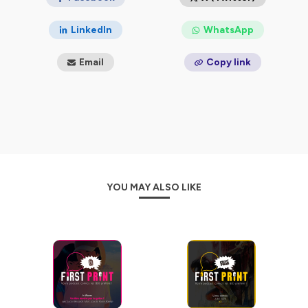
Des émissions pour parler des sorties VO/VF
récentes
LinkedIn
WhatsApp
Mais également des émissions ponctuelles
Des discussions avec celles et ceux qui font vivre la
culture comics en France et ailleurs (le format
Email
Copy link
SuperFriends
)
Des mini-séries thématiques
Et aussi le podcast
THE PULSE
, dédié au journalisme
culturel !
Que vous soyez initiés aux comics ou débutants, nous
sommes là pour vous 😊. Nous aurons plaisir à
échanger sur les émissions, les formats, les améliorer.
YOU MAY ALSO LIKE
Notre ambition est de pouvoir
faire ce podcast de
façon professionnelle et de pouvoir en vivre
.
Nous voulons garder nos émissions
accessibles au plus
grand nombre
, mais
nous travaillons
également
beaucoup dessus. Si le contenu vous plaît et que vous
souhaitez
le voir perdurer et se développer
, on vous
donne
rendez-vous sur notre page Tipeee
à ce lien :
https://fr.tipeee.com/first-print
!