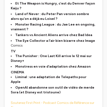
Et The Weapon is Hungry, c’est du Denver façon
Kaiju ?
Land of Never : du Peter Pan version sombre
alors qu’on a déjà eu Loisel ?
Monster Racing League : du Jae Lee en ongoing,
vraiment ?
Tankers vs Ancient Aliens arrive chez Bad Idea
The Eye Collector a l’air bien bizarre chez Image
Comics
TV
The Punisher : One Last Kill arrive le 12 mai sur
Disney+
Monstress en voie d’adaptation chez Amazon
CINEMA
Liminal : une adaptation de Telepaths pour
Apple
OpenAI abandonne son outil de vidéo de merde
Sora (et Disney est tristoune)
Soutenez First Print - Podcast Comics de Référence sur