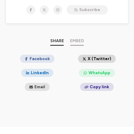
perpétuer ce qui a fait la force du duo, tout en
Subscribe
élargissant les horizons. Un seul mot d'ordre :
vous
fournir des émissions de qualité, aussi
enrichissantes que divertissantes.
Bien décidé à vous faire vivre la
culture comics
📚 sous
de multiples angles, vous trouverez avec
SHARE
EMBED
First Print
:
Des rendez-vous régulier pour suivre l'actualité et la
décortiquer
Facebook
X (Twitter)
Des émissions pour parler des sorties VO/VF
récentes
LinkedIn
WhatsApp
Mais également des émissions ponctuelles
Des discussions avec celles et ceux qui font vivre la
culture comics en France et ailleurs (le format
Email
Copy link
SuperFriends
)
Des mini-séries thématiques
Et aussi le podcast
THE PULSE
, dédié au journalisme
culturel !
Que vous soyez initiés aux comics ou débutants, nous
sommes là pour vous 😊. Nous aurons plaisir à