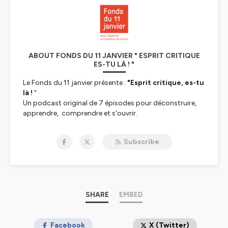
ABOUT FONDS DU 11 JANVIER " ESPRIT CRITIQUE
ES-TU LÀ ! "
Le Fonds du 11 janvier présente :
"Esprit critique, es-tu
là !
"
Un podcast original de 7 épisodes pour déconstruire,
apprendre, comprendre et s'ouvrir.
Il y a un avant et un après Charlie. La génération qui vient
devra être résiliente, éclairée, critique et outillée face à
Subscribe
l'influence des réseaux sociaux, l'enfermement
algorithmique, face aux manipulations en tous genres, à
la montée des extrémismes et des radicalités. L'époque
est à la défiance, à l'amplification et à l'accélération...
Cependant tout n'est pas sombre. Cette série
documentaire nous emmène aux quatre coins de la
SHARE
EMBED
France, à la rencontre d'acteurs engagés. Une occasion
de partager l'expérience de celles et ceux qui oeuvrent
sur le terrain, souvent dans l'ombre, pour que la
Facebook
X (Twitter)