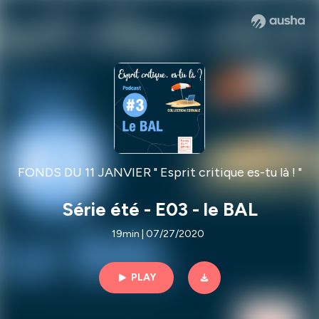
FONDS DU 11 JANVIER " Esprit critique es-tu là ! "
Série été - E03 - le BAL
19min | 07/27/2020
PLAY