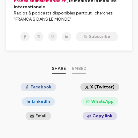
Francaisdanslemonde.fr
, le média de la mobilité
internationale
Radios & podcasts disponibles partout : cherchez
"FRANCAIS DANS LE MONDE"
Installez l'APP pour votre mobile
Subscribe
Hébergé par Ausha. Visitez
ausha.co/politique-de-
confidentialite
pour plus d'informations.
SHARE
EMBED
Facebook
X (Twitter)
LinkedIn
WhatsApp
Email
Copy link