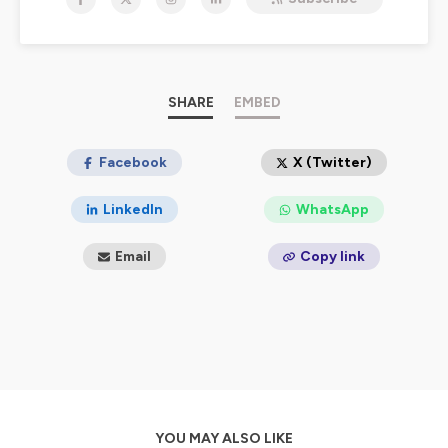
Hébergé par Ausha. Visitez
ausha.co/politique-de-
confidentialite
pour plus d'informations.
SHARE
EMBED
Facebook
X (Twitter)
LinkedIn
WhatsApp
Email
Copy link
YOU MAY ALSO LIKE