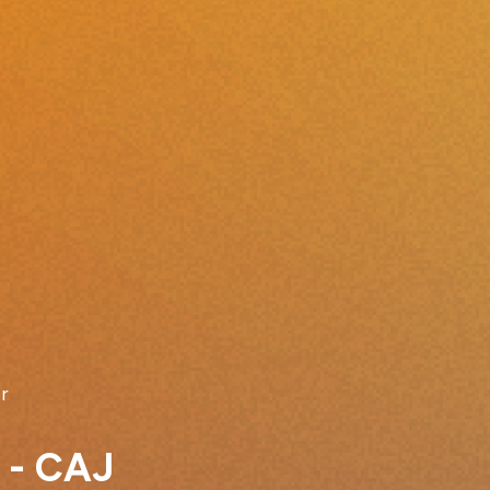
r
e - CAJ