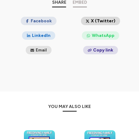
SHARE
EMBED
Hébergé par Ausha. Visitez
ausha.co/politique-de-
confidentialite
pour plus d'informations.
Facebook
X (Twitter)
LinkedIn
WhatsApp
Email
Copy link
YOU MAY ALSO LIKE