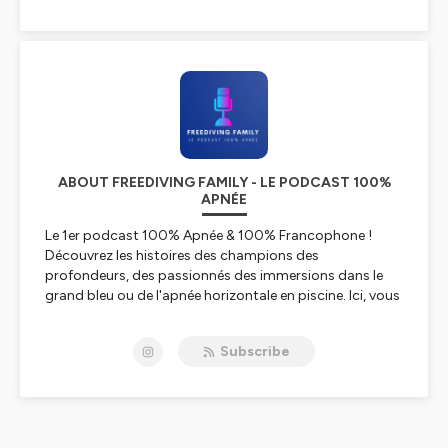
ABOUT FREEDIVING FAMILY - LE PODCAST 100%
APNÉE
Le 1er podcast 100% Apnée & 100% Francophone !
Découvrez les histoires des champions des
profondeurs, des passionnés des immersions dans le
grand bleu ou de l'apnée horizontale en piscine. Ici, vous
vous immergerez avec des athlètes, des instructeurs,
des chasseurs sous-marins, des photographes
Subscribe
aquatiques...
Bref, bienvenu sur Freediving Family.
Un podcast animé par Julien Moreau.
www.julienmoreau.org