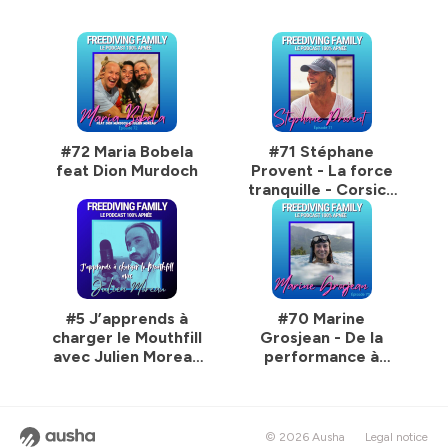
#72 Maria Bobela
#71 Stéphane
feat Dion Murdoch
Provent - La force
tranquille - Corsica
Freediving - 7min+
STA & 90m
freediver
#5 J’apprends à
#70 Marine
charger le Mouthfill
Grosjean - De la
avec Julien Moreau
performance à
- Relaxation &
l’apnée douce en
Breathing - Charge
Polynésie - Moorea
M pour le frenzel
- Nage avec palmes
Fattah
© 2026 Ausha
Legal notice