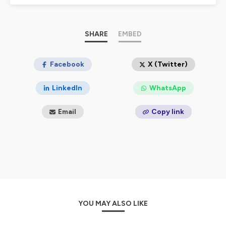
Un podcast animé par Julien Moreau.
www.julienmoreau.org
SHARE
EMBED
Hébergé par Ausha. Visitez
ausha.co/politique-de-
confidentialite
pour plus d'informations.
Facebook
X (Twitter)
LinkedIn
WhatsApp
Email
Copy link
YOU MAY ALSO LIKE