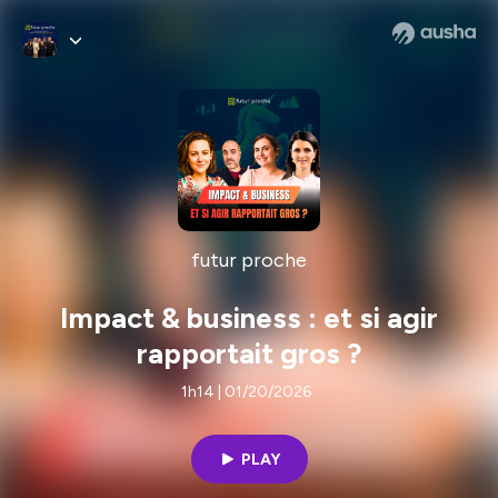
futur proche
Impact & business : et si agir
rapportait gros ?
1h14 | 01/20/2026
PLAY