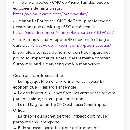
Hélène Draoulec
- CMO de Phenix, l'un des leaders
européens de l'anti-gaspi :
https://www.linkedin.com/in/hdraoulec/
Manon Le Bourdiec - CMO de Sami, plateforme de
décarbonation et pilotage ESG de référence :
https://linkedin.com/in/manon-le-bourdiec-18194b57
et Pauline Vettier - Experte RP chevronnée énergie
durable :
https://www.linkedin.com/in/paulinevettier/
Ensemble, elles nous démontrent un truc imparable :
pourquoi impact et business, c'est le même combat.
Surtout quand le Marketing est à la manoeuvre.
Ce qu'on aborde ensemble :
→ Le triptyque Phenix : environnemental, social ET
économique — les trois ensemble
→ Le cercle vertueux : chez Sami, les entreprises arrivent
par contrainte, restent par conviction
→ Le red flag : quand le CMO est aussi Chief Impact
Officer
→ La théorie du sachet de thé : l'impact doit infuser
partout dans l'entreprise
→ Et le nouveau narratif autour de l'impact qui