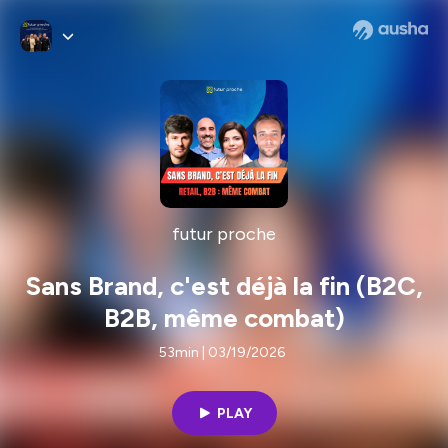
futur proche
Sans Brand, c'est déjà la fin (B2C,
B2B, même combat)
53min | 03/19/2026
PLAY