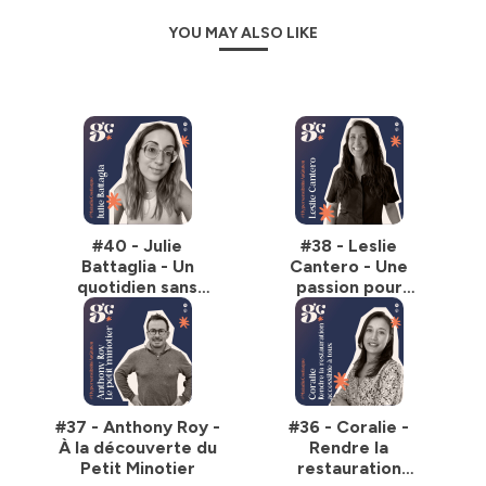
YOU MAY ALSO LIKE
#40 - Julie
#38 - Leslie
Battaglia - Un
Cantero - Une
quotidien sans
passion pour
gluten
soigner, une
passion pour
régaler
#37 - Anthony Roy -
#36 - Coralie -
À la découverte du
Rendre la
Petit Minotier
restauration