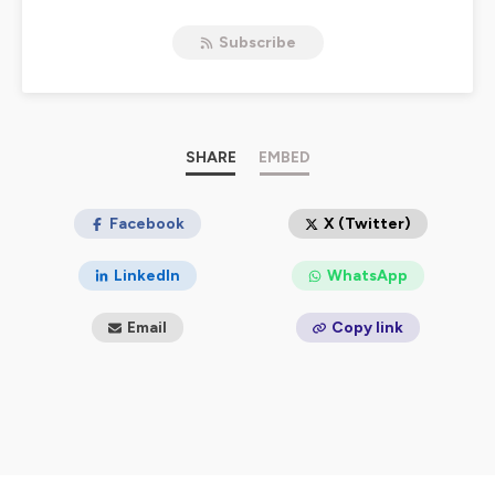
hypersensibles au gluten, mais également pour toutes
les personnes curieuses qui souhaitent en savoir plus
Subscribe
sur l'alimentation sans gluten.
Dans ce club, tu trouveras des échanges, des partages
d'expériences et des patients qui ont entrepris sur le
secteur du sans gluten. J'espère te faire découvrir des
marques, des personnes, des parcours qui te
SHARE
EMBED
permettront de te sentir moins seul où d'en apprendre
plus sur ce domaine.
Facebook
X (Twitter)
Bonne découverte ! 😘
LinkedIn
WhatsApp
Hébergé par Ausha. Visitez
ausha.co/politique-de-
confidentialite
pour plus d'informations.
Email
Copy link