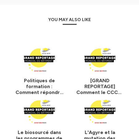
YOU MAY ALSO LIKE
Politiques de
[GRAND
formation :
REPORTAGE]
Comment répondre
Comment le CCCA-
aux besoins des
BTP accompagne
entreprises en 2022
les entreprises
?
coopératives du
BTP ?
Le biosourcé dans
L'Agyre et la
les programmes de
mutation des