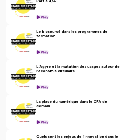
Partie 4/4
Play
Le biosourcé dans les programmes de
formation
Play
L'Agyre et la mutation des usages autour de
l'économie circulaire
Play
La place du numérique dans le CFA de
demain
Play
Quels sont les enjeux de l’innovation dans le