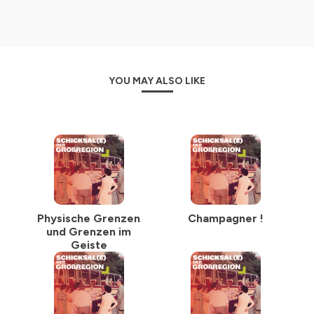
Unten Mitte © Familie Hillebrand.
Crédit collage: © AudiotexTour
Images:
Haut gauche © picture alliance / AP,
YOU MAY ALSO LIKE
Milieu gauche © Vladimir Bessonov,
Milieu droite © Europäische Akademie Otzenhausen,
Bas gauche © Eugen Roth,
Bas centre © Famille Hillebrand.
Hébergé par Ausha. Visitez
ausha.co/politique-de-
confidentialite
pour plus d'informations.
Physische Grenzen
Champagner !
und Grenzen im
Geiste