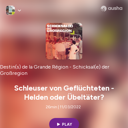
Destin(s) de la Grande Région - Schicksal(e) der
Großregion
Schleuser von Geflüchteten -
Helden oder Übeltäter?
26min | 11/03/2022
PLAY