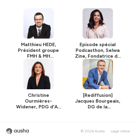
Matthieu HEDE,
Episode spécial
Président groupe
Podcasthon, Selwa
FMH & MH
Zine, Fondatrice de
industries -
l'association El
L’industrie 2026
Baraka Angels
dans les yeux
Christine
[Rediffusion]
Ourmières-
Jacques Bourgeais,
Widener, PDG d'Air
DG de la
Caraïbes, French
coopérative Cavac
bee et Hi Line
Cargo
© 2026 Ausha
Legal notice