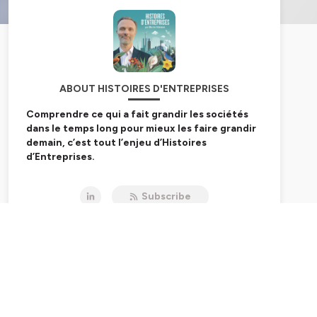
ABOUT HISTOIRES D'ENTREPRISES
Comprendre ce qui a fait grandir les sociétés
dans le temps long pour mieux les faire grandir
demain, c’est tout l’enjeu d’Histoires
d’Entreprises.
Un podcast sponsorisé par BlueBirds.
Subscribe
Hébergé par Ausha. Visitez
ausha.co/politique-de-
confidentialite
pour plus d'informations.