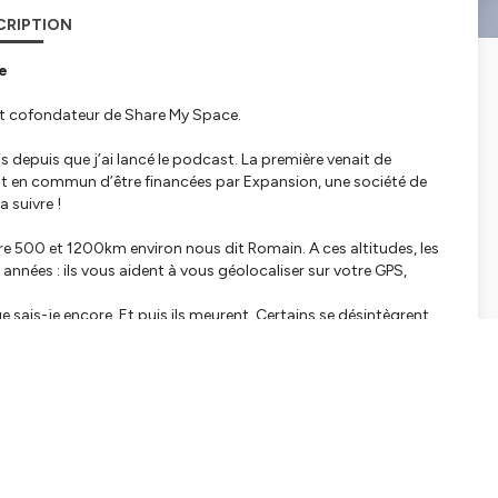
CRIPTION
e
 et cofondateur de Share My Space.
 depuis que j’ai lancé le podcast. La première venait de
t en commun d’être financées par Expansion, une société de
la suivre !
re 500 et 1200km environ nous dit Romain. A ces altitudes, les
 années : ils vous aident à vous géolocaliser sur votre GPS,
 sais-je encore. Et puis ils meurent. Certains se désintègrent
tres cela prendra des mois, des années, voire des siècles.
autour de nos têtes et disons-le sans détour, c’est devenu un
on équipe prédisent les trajectoires des débris en tout genre :
e. Et évidemment, plus c’est petit, plus c’est compliqué. Sans
nde si ce truc ne sera