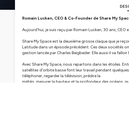
DES
Romain Lucken, CEO & Co-Founder de Share My Spac
Aujourd’hui, je suis reçu par Romain Lucken, 30 ans, CEO
Share My Space est la deuxième grosse claque que je reçois
Latitude dans un épisode précédent. Ces deux sociétés on
gestion lancée par Charles Beigbeder. Elle aussi il va falloir 
Avec Share My Space, nous repartons dans les étoiles. Ent
satellites d’orbite basse font leur travail pendant quelques
téléphoner, regarder la télévision, prédire la
météo, mesurer la hauteur et la profondeur des océans, que
dans l’atmosphère en quelques jours ou semaines. Pour d’au
Plusieurs milliers de tonnes de débris tournent désormais 
problème.
Dans l’attente de pouvoir nettoyer ces orbites, Romain et s
du satellite encore intègre à la petite pièce d’un centimètr
surprise, tout acteur qui réfléchit
désormais à lancer un truc au-dessus de nos têtes se dema