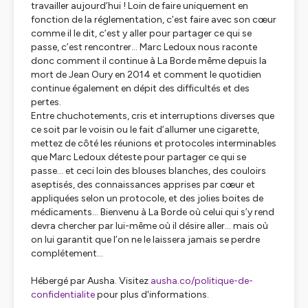
travailler aujourd’hui ! Loin de faire uniquement en
fonction de la réglementation, c’est faire avec son cœur
comme il le dit, c’est y aller pour partager ce qui se
passe, c’est rencontrer… Marc Ledoux nous raconte
donc comment il continue à La Borde même depuis la
mort de Jean Oury en 2014 et comment le quotidien
continue également en dépit des difficultés et des
pertes.
Entre chuchotements, cris et interruptions diverses que
ce soit par le voisin ou le fait d’allumer une cigarette,
mettez de côté les réunions et protocoles interminables
que Marc Ledoux déteste pour partager
ce qui se
passe
… et ceci loin des blouses blanches, des couloirs
aseptisés, des connaissances apprises par cœur et
appliquées selon un protocole, et des jolies boites de
médicaments… Bienvenu à La Borde où celui qui s’y rend
devra chercher par lui-même où il désire aller… mais où
on lui garantit que l’on ne le laissera jamais se perdre
complétement…
Hébergé par Ausha. Visitez
ausha.co/politique-de-
confidentialite
pour plus d'informations.