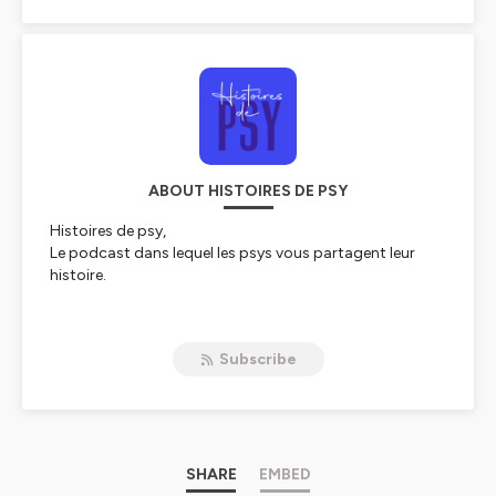
ABOUT HISTOIRES DE PSY
Histoires de psy,
Le podcast dans lequel les psys vous partagent leur
histoire.
Les cliniciens que vous entendez ici vous racontent leur
parcours, leurs rencontres et vous dévoilent cette mise
Subscribe
au travail intime et nécessaire, ce nouage indispensable
entre vie professionnelle et personnelle. Parce
qu’entendre les cicatrices d’un autre ne se fait pas sans
une réflexion sur les siennes,
Bienvenue sur Histoires de Psy.
SHARE
EMBED