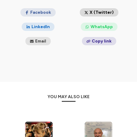
Podcast créé par Olivia Beauprez.
Musique originale : Lofi Cities « Paris »
Facebook
X (Twitter)
#Psy #histoires #psychanalyse #psychologie #sujet
#clinique #interview
LinkedIn
WhatsApp
Hébergé par Ausha. Visitez
ausha.co/politique-de-
Email
Copy link
confidentialite
pour plus d'informations.
YOU MAY ALSO LIKE