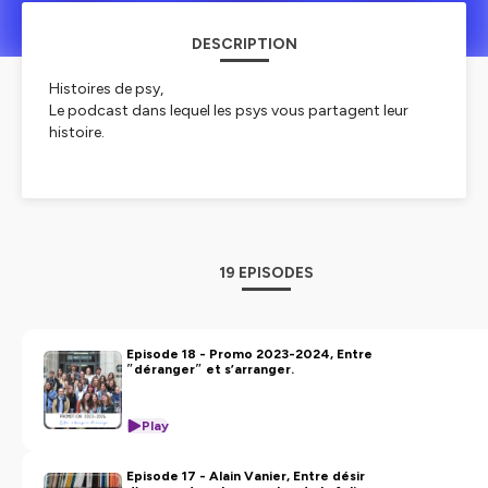
DESCRIPTION
Histoires de psy,
Le podcast dans lequel les psys vous partagent leur
histoire.
Les cliniciens que vous entendez ici vous racontent leur
parcours, leurs rencontres et vous dévoilent cette mise
au travail intime et nécessaire, ce nouage indispensable
entre vie professionnelle et personnelle. Parce
qu’entendre les cicatrices d’un autre ne se fait pas sans
19 EPISODES
une réflexion sur les siennes,
Bienvenue sur Histoires de Psy.
Episode 18 - Promo 2023-2024, Entre
″déranger″ et s’arranger.
Podcast créé par Olivia Beauprez.
Musique originale : Lofi Cities « Paris »
#Psy #histoires #psychanalyse #psychologie #sujet
Play
#clinique #interview
Episode 17 - Alain Vanier, Entre désir
Hébergé par Ausha. Visitez
ausha.co/politique-de-