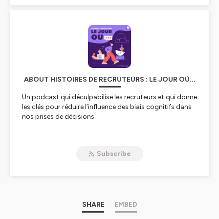
ABOUT HISTOIRES DE RECRUTEURS : LE JOUR OÙ...
Un podcast qui déculpabilise les recruteurs et qui donne
les clés pour réduire l’influence des biais cognitifs dans
nos prises de décisions.
Vous avez toujours voulu comprendre quelles sont les
informations transmises à votre cerveau qui viennent
Subscribe
perturber votre jugement, votre perception ou bien
encore vos souvenirs lors de vos processus de
recrutement ? Comment savoir si les décisions que
vous prenez en recrutement ne
sont pas influencées par vos biais ? Quelles techniques
adopter pour rendre vos process plus objectifs ?
SHARE
EMBED