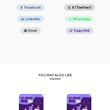
Dans la saison 2 du podcast Histoires de recruteurs « Le
jour où… », 10 professionnels du recrutement passent à
Facebook
X (Twitter)
tour de rôle derrière le micro de Marie-Sophie
Zambeaux, éditorialiste RH, et nous partagent leurs
LinkedIn
WhatsApp
anecdotes et conseils pour réduire l’influence des biais
cognitifs.
Email
Copy link
📅📅 Une série audio de 10 épisodes de 25 minutes.
« Histoires de Recruteurs » est un podcast propulsé par
WeSuggest et produit par Louie Creative, l'agence de
contenu de Louie Media et animé par Marie-Sophie
Zambeaux, éditorialiste RH.
Retrouvez un nouvel épisode le jeudi toutes les deux
semaines.
YOU MAY ALSO LIKE
⭐⭐N’hésitez pas à vous abonner pour ne rien louper et si
ce podcast vous plaît, parlez-en autour de vous, en
partageant le lien de l’épisode. Vous pouvez aussi nous
laisser des étoiles et des
commentaires. ⭐⭐