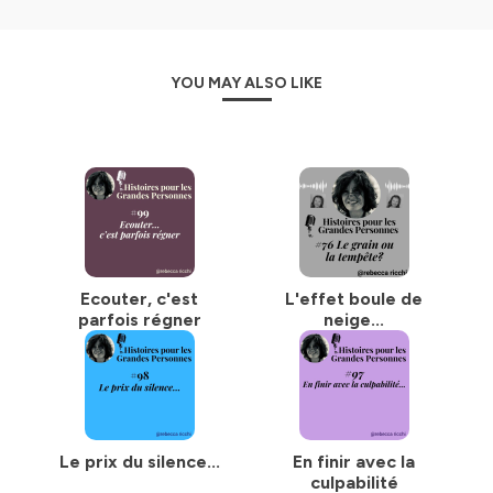
spécialisée en stress au travail, burn out, j'interviens en
entreprise et auprès de particuliers.
Abonnez-vous gratuitement sur vos plateformes
YOU MAY ALSO LIKE
préférées : Apple Podcasts, Spotify, Stitcher, Deezer,
Ausha et retrouvez-moi aussi sur YouTube. Suivez mes
aventures sur
Linkedin
et Instagram :
@rebecca_ricchi_histoires.
Vos étoiles 🌠 et vos
commentaires sur Spotify et Apple Podcasts sont
essentiels pour faire découvrir "Histoires pour les
Grandes Personnes" et me motivent à continuer cette
belle aventure !
Ecouter, c'est
L'effet boule de
Hébergé par Ausha. Visitez
ausha.co/politique-de-
parfois régner
neige...
confidentialite
pour plus d'informations.
Le prix du silence...
En finir avec la
culpabilité