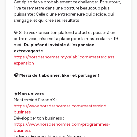
Cet épisode va probablement te challenger. Et surtout,
il va te remettre dans une posture beaucoup plus
puissante : Celle d’une entrepreneure qui décide, qui
s’engage, et qui crée ses résultats
💎 Si tu veux briser ton plafond actuel et passer à un
autre niveau, réserve ta place pour la masterclass - 19
mai :
Du plafond invisible à l’expansion
extravagante
https://horsdesnormes.mykajabi.com/masterclass-
expansion
🎧 Merci de t’abonner, liker et partager !
☀️Mon univers
Mastermind ParadoX :
https://www.horsdesnormes.com/mastermind-
business
Développer ton business :
https://www.horsdesnormes.com/programmes-
business
Le livre « Femmes Hors des Normes »: