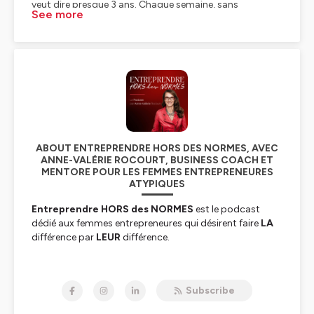
See more
ABOUT ENTREPRENDRE HORS DES NORMES, AVEC
ANNE-VALÉRIE ROCOURT, BUSINESS COACH ET
MENTORE POUR LES FEMMES ENTREPRENEURES
ATYPIQUES
Entreprendre HORS des NORMES
est le podcast
dédié aux femmes entrepreneures qui désirent faire
LA
différence par
LEUR
différence.
Il s’adresse aux
entrepreneures
originales
et
ambitieuses
, qui se sentent
atypiques
, qui se trouvent
Subscribe
décalées
, et qui veulent se créer une vie riche et libre,
par la voie de l’entrepreneuriat.