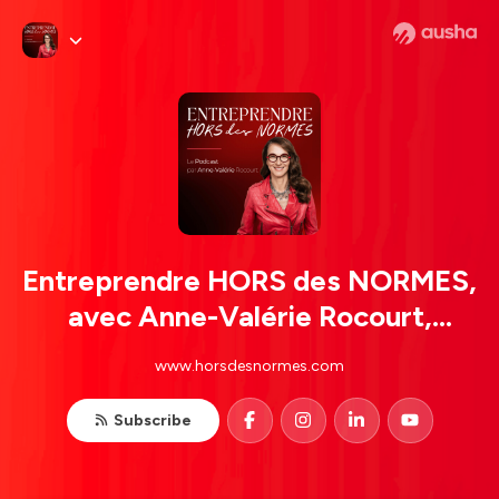
Entreprendre HORS des NORMES,
avec Anne-Valérie Rocourt,
Business Coach et Mentore pour
www.horsdesnormes.com
les femmes entrepreneures
atypiques
Subscribe