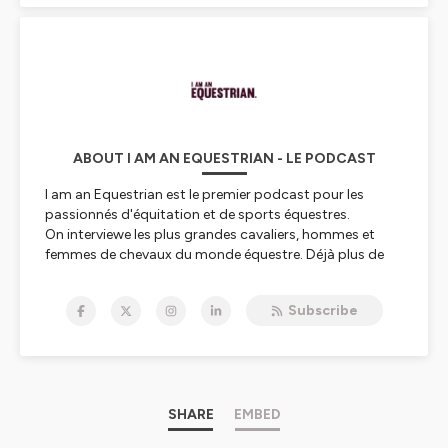
ABOUT I AM AN EQUESTRIAN - LE PODCAST
I am an Equestrian est le premier podcast pour les
passionnés d'équitation et de sports équestres.
On interviewe les plus grandes cavaliers, hommes et
femmes de chevaux du monde équestre. Déjà plus de
140 épisodes 🎧
Subscribe
Ce podcast est produit par Éclat, agence de
communication et de marketing digital spécialisée
dans l'univers du sport.
Hébergé par Ausha. Visitez
SHARE
ausha.co/politique-de-
EMBED
confidentialite
pour plus d'informations.