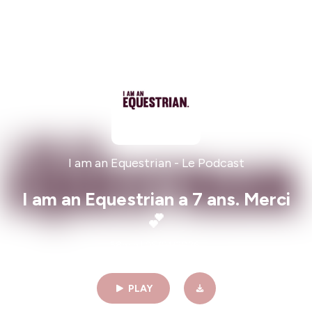
I am an Equestrian - Le Podcast
I am an Equestrian a 7 ans. Merci
💕
58min | 05/01/2026
PLAY