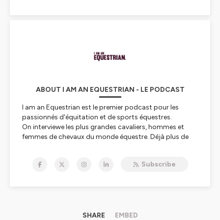
ABOUT I AM AN EQUESTRIAN - LE PODCAST
I am an Equestrian est le premier podcast pour les
passionnés d'équitation et de sports équestres.
On interviewe les plus grandes cavaliers, hommes et
femmes de chevaux du monde équestre. Déjà plus de
140 épisodes 🎧
Subscribe
Ce podcast est produit par Éclat, agence de
communication et de marketing digital spécialisée
dans l'univers du sport.
Hébergé par Ausha. Visitez
SHARE
ausha.co/politique-de-
EMBED