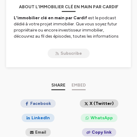
ABOUT L’IMMOBILIER CLÉ EN MAIN PAR CARDIF
L'immobilier clé en main par Cardif
est le podcast
dédié à votre projet immobilier. Que vous soyez futur
propriétaire ou encore investisseur immobilier,
découvrez au fil des épisodes, toutes les informations
dont vous aurez besoin pour le concrétiser.
Subscribe
Dans chaque épisode, nous aborderons des sujets tels
que le calcul de votre
budget d'achat
, les différentes
méthodes de
recherche immobilière
jusqu'à la
signature de l'
acte de vente
chez le notaire.
Rejoignez-nous dès maintenant pour être accompagné
SHARE
EMBED
dans toutes les étapes de votre projet immobilier.
Hébergé par Ausha. Visitez
Facebook
ausha.co/politique-de-
X (Twitter)
confidentialite
pour plus d'informations.
LinkedIn
WhatsApp
Email
Copy link